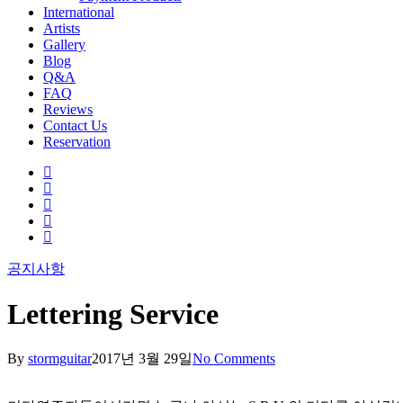
International
Artists
Gallery
Blog
Q&A
FAQ
Reviews
Contact Us
Reservation
facebook
pinterest
youtube
instagram
soundcloud
공지사항
Lettering Service
By
stormguitar
2017년 3월 29일
No Comments