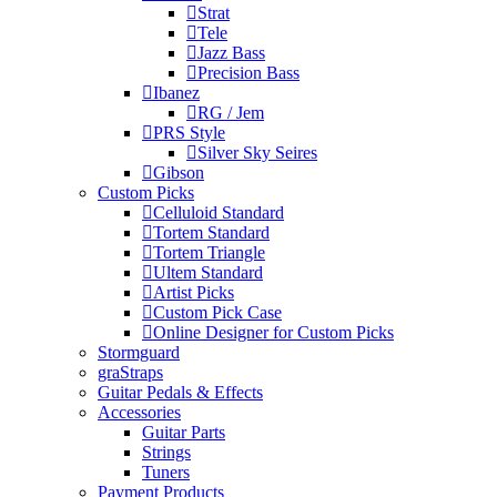
Strat
Tele
Jazz Bass
Precision Bass
Ibanez
RG / Jem
PRS Style
Silver Sky Seires
Gibson
Custom Picks
Celluloid Standard
Tortem Standard
Tortem Triangle
Ultem Standard
Artist Picks
Custom Pick Case
Online Designer for Custom Picks
Stormguard
graStraps
Guitar Pedals & Effects
Accessories
Guitar Parts
Strings
Tuners
Payment Products