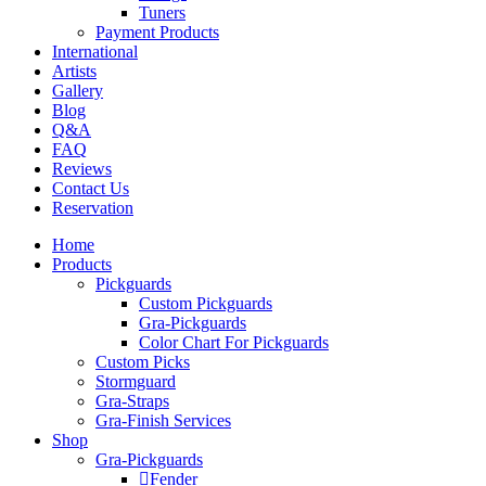
Tuners
Payment Products
International
Artists
Gallery
Blog
Q&A
FAQ
Reviews
Contact Us
Reservation
Home
Products
Pickguards
Custom Pickguards
Gra-Pickguards
Color Chart For Pickguards
Custom Picks
Stormguard
Gra-Straps
Gra-Finish Services
Shop
Gra-Pickguards
Fender