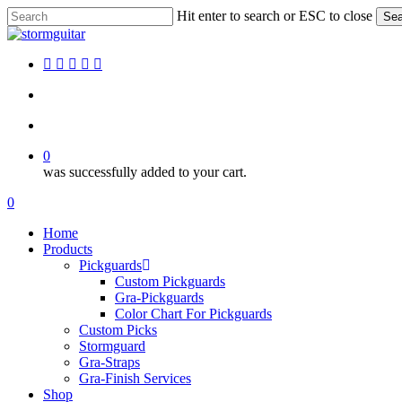
Skip
Hit enter to search or ESC to close
Sea
to
Close
main
Search
content
facebook
pinterest
youtube
instagram
soundcloud
search
account
0
was successfully added to your cart.
Menu
search
account
0
Menu
Home
Products
Pickguards
Custom Pickguards
Gra-Pickguards
Color Chart For Pickguards
Custom Picks
Stormguard
Gra-Straps
Gra-Finish Services
Shop