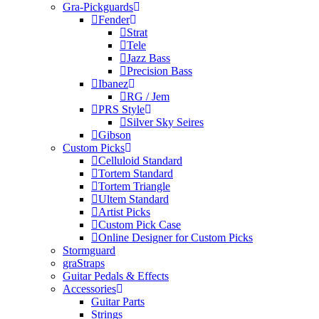
Gra-Pickguards
Fender
Strat
Tele
Jazz Bass
Precision Bass
Ibanez
RG / Jem
PRS Style
Silver Sky Seires
Gibson
Custom Picks
Celluloid Standard
Tortem Standard
Tortem Triangle
Ultem Standard
Artist Picks
Custom Pick Case
Online Designer for Custom Picks
Stormguard
graStraps
Guitar Pedals & Effects
Accessories
Guitar Parts
Strings