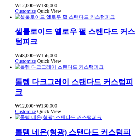
₩
12,000
~
₩
130,000
가
Customize
여
Quick View
격
러
범
상
위:
셀룰로이드 옐로우 펄 스탠다드 커스
품
₩12,000~₩130,000
옵
텀피크
션
이
₩
48,000
~
₩
156,000
가
이
Customize
여
Quick View
격
상
러
범
품
상
위:
에
톨템 다크그레이 스탠다드 커스텀피
품
₩48,000~₩156,000
있
옵
습
크
션
니
이
다.
₩
12,000
~
₩
130,000
가
이
상
Customize
여
Quick View
격
상
품
러
범
품
페
상
위:
에
이
톨템 네온(형광) 스탠다드 커스텀피
품
₩12,000~₩130,000
있
지
옵
습