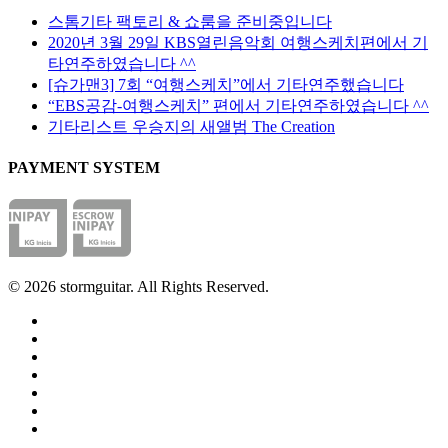
택
지
스톰기타 팩토리 & 쇼룸을 준비중입니다
할
에
2020년 3월 29일 KBS열린음악회 여행스케치편에서 기
수
서
타연주하였습니다 ^^
있
옵
[슈가맨3] 7회 “여행스케치”에서 기타연주했습니다
습
션
“EBS공감-여행스케치” 편에서 기타연주하였습니다 ^^
니
을
기타리스트 우승지의 새앨범 The Creation
다
선
PAYMENT SYSTEM
택
할
수
있
습
니
© 2026 stormguitar. All Rights Reserved.
다
facebook
pinterest
youtube
instagram
soundcloud
phone
email