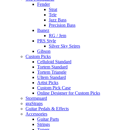
Fender
Strat
Tele
Jazz Bass
Precision Bass
Ibanez
RG / Jem
PRS Style
Silver Sky Seires
Gibson
Custom Picks
Celluloid Standard
Tortem Standard
Tortem Triangle
Ultem Standard
Artist Picks
Custom Pick Case
Online Designer for Custom Picks
Stormguard
graStraps
Guitar Pedals & Effects
Accessories
Guitar Parts
Strings
Tuners