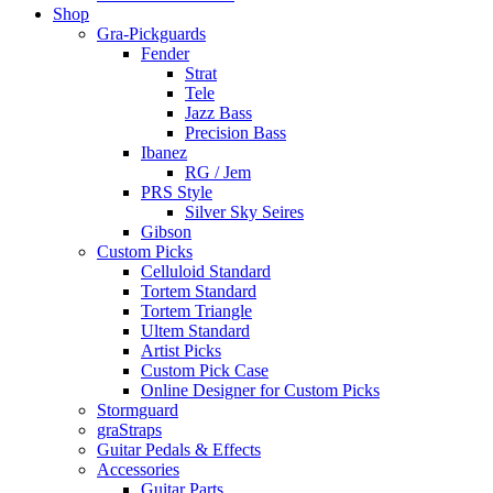
Shop
Gra-Pickguards
Fender
Strat
Tele
Jazz Bass
Precision Bass
Ibanez
RG / Jem
PRS Style
Silver Sky Seires
Gibson
Custom Picks
Celluloid Standard
Tortem Standard
Tortem Triangle
Ultem Standard
Artist Picks
Custom Pick Case
Online Designer for Custom Picks
Stormguard
graStraps
Guitar Pedals & Effects
Accessories
Guitar Parts