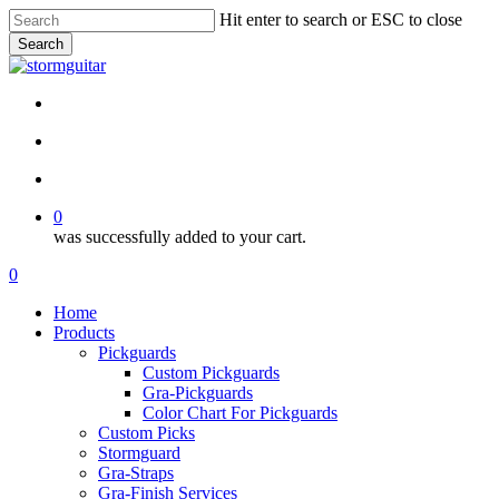
Skip
Hit enter to search or ESC to close
to
Search
main
Close
content
Search
facebook
pinterest
youtube
instagram
soundcloud
search
account
0
was successfully added to your cart.
Menu
search
account
0
Menu
Home
Products
Pickguards
Custom Pickguards
Gra-Pickguards
Color Chart For Pickguards
Custom Picks
Stormguard
Gra-Straps
Gra-Finish Services