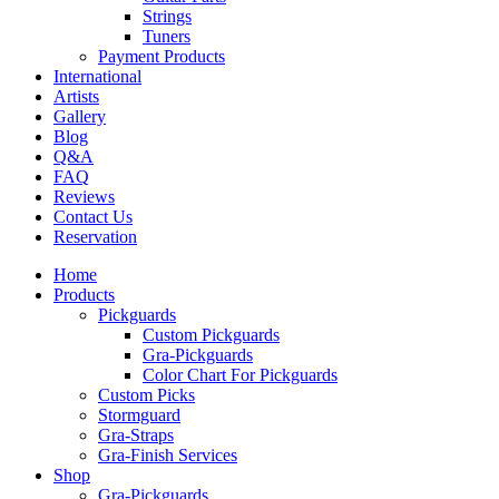
Strings
Tuners
Payment Products
International
Artists
Gallery
Blog
Q&A
FAQ
Reviews
Contact Us
Reservation
Home
Products
Pickguards
Custom Pickguards
Gra-Pickguards
Color Chart For Pickguards
Custom Picks
Stormguard
Gra-Straps
Gra-Finish Services
Shop
Gra-Pickguards