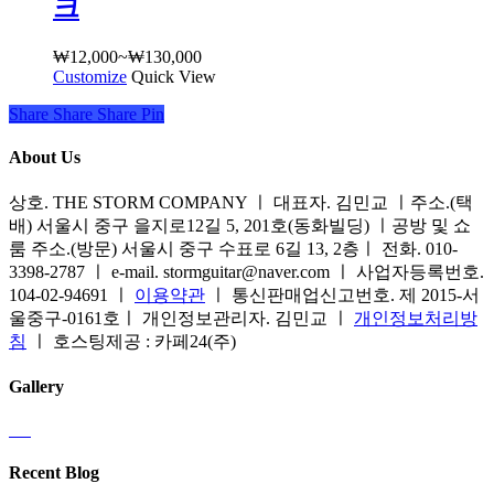
크
에
션
니
서
이
다.
옵
₩
12,000
~
₩
130,000
가
이
상
Customize
여
Quick View
션
격
상
품
러
을
범
품
Share
Share
Share
Share
Pin
페
상
선
위:
에
이
품
택
₩12,000~₩130,000
있
About Us
지
옵
할
습
에
션
수
니
상호. THE STORM COMPANY ㅣ 대표자. 김민교 ㅣ주소.(택
서
이
있
다.
배) 서울시 중구 을지로12길 5, 201호(동화빌딩) ㅣ공방 및 쇼
옵
이
습
상
룸 주소.(방문) 서울시 중구 수표로 6길 13, 2층ㅣ 전화. 010-
션
상
니
품
3398-2787 ㅣ e-mail. stormguitar@naver.com ㅣ 사업자등록번호.
을
품
다
페
104-02-94691 ㅣ
이용약관
ㅣ 통신판매업신고번호. 제 2015-서
선
에
이
울중구-0161호ㅣ 개인정보관리자. 김민교 ㅣ
개인정보처리방
택
있
지
침
ㅣ 호스팅제공 : 카페24(주)
할
습
에
수
니
서
Gallery
있
다.
옵
습
상
션
니
품
을
다
페
Recent Blog
선
이