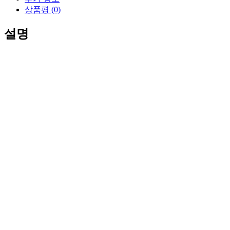
온
상품평 (0)
라
인
설명
디
자
이
너
(피
크
주
문
제
작
상
품
아
닙
니
다)
수
량