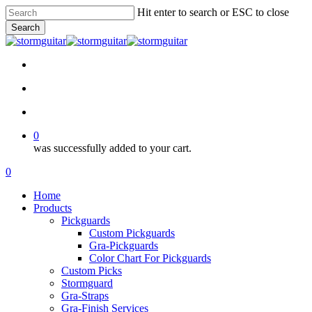
Skip
Hit enter to search or ESC to close
to
Search
main
Close
content
Search
facebook
pinterest
youtube
instagram
soundcloud
search
account
0
was successfully added to your cart.
Menu
search
account
0
Menu
Home
Products
Pickguards
Custom Pickguards
Gra-Pickguards
Color Chart For Pickguards
Custom Picks
Stormguard
Gra-Straps
Gra-Finish Services