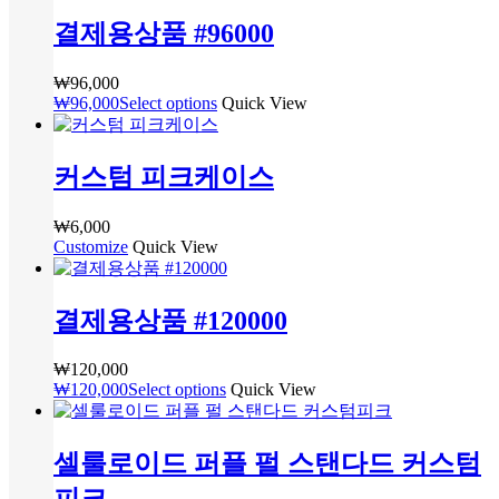
정
결제용상품 #96000
렬
됨
₩
96,000
₩
96,000
Select options
Quick View
커스텀 피크케이스
₩
6,000
Customize
여
Quick View
러
상
결제용상품 #120000
품
옵
션
₩
120,000
이
₩
120,000
Select options
Quick View
이
상
품
셀룰로이드 퍼플 펄 스탠다드 커스텀
에