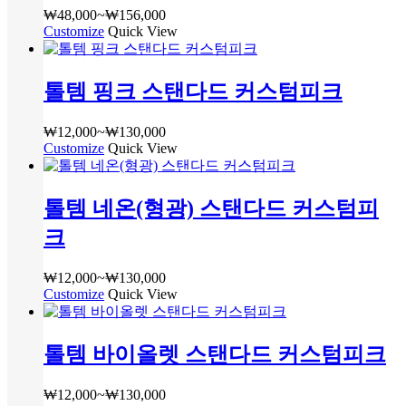
있
다.
₩
48,000
~
₩
156,000
가
옵
습
상
Customize
여
Quick View
격
션
니
품
러
범
을
다
페
상
위:
선
이
톨템 핑크 스탠다드 커스텀피크
품
₩48,000~₩156,000
택
지
옵
할
에
션
수
₩
12,000
~
₩
130,000
가
서
이
Customize
여
Quick View
있
격
옵
이
러
습
범
션
상
상
니
위:
을
품
톨템 네온(형광) 스탠다드 커스텀피
품
₩12,000~₩130,000
다
선
에
옵
크
택
있
션
할
습
이
수
₩
12,000
~
₩
130,000
가
니
이
Customize
여
Quick View
있
격
다.
상
러
습
범
상
품
상
니
위:
품
에
톨템 바이올렛 스탠다드 커스텀피크
품
₩12,000~₩130,000
다
페
있
옵
이
습
션
지
₩
12,000
~
₩
130,000
가
니