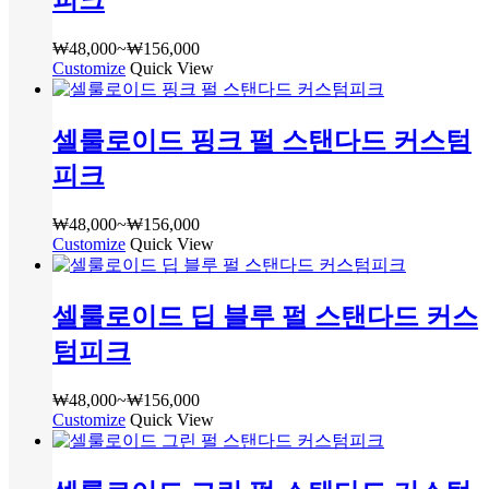
피크
있
습
₩
48,000
~
₩
156,000
가
니
Customize
여
Quick View
격
다.
러
범
상
상
위:
품
셀룰로이드 핑크 펄 스탠다드 커스텀
품
₩48,000~₩156,000
페
옵
이
피크
션
지
이
에
₩
48,000
~
₩
156,000
가
이
서
Customize
여
Quick View
격
상
옵
러
범
품
션
상
위:
에
을
셀룰로이드 딥 블루 펄 스탠다드 커스
품
₩48,000~₩156,000
있
선
옵
습
텀피크
택
션
니
할
이
다.
수
₩
48,000
~
₩
156,000
가
이
상
있
Customize
여
Quick View
격
상
품
습
러
범
품
페
니
상
위:
에
이
다
품