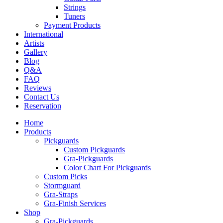
Strings
Tuners
Payment Products
International
Artists
Gallery
Blog
Q&A
FAQ
Reviews
Contact Us
Reservation
Home
Products
Pickguards
Custom Pickguards
Gra-Pickguards
Color Chart For Pickguards
Custom Picks
Stormguard
Gra-Straps
Gra-Finish Services
Shop
Gra-Pickguards