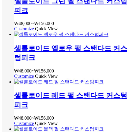
셀룰로이드 그린 펄 스탠다드 커스텀
₩48,000~₩156,000
있
지
옵
습
피크
에
션
니
서
이
다.
옵
₩
48,000
~
₩
156,000
가
이
상
Customize
여
Quick View
션
격
상
품
러
을
범
품
페
상
선
위:
에
이
셀룰로이드 옐로우 펄 스탠다드 커스
품
택
₩48,000~₩156,000
있
지
옵
할
습
텀피크
에
션
수
니
서
이
있
다.
옵
₩
48,000
~
₩
156,000
가
이
습
상
Customize
여
Quick View
션
격
상
니
품
러
을
범
품
다
페
상
선
위:
에
이
셀룰로이드 레드 펄 스탠다드 커스텀
품
택
₩48,000~₩156,000
있
지
옵
할
습
피크
에
션
수
니
서
이
있
다.
옵
₩
48,000
~
₩
156,000
가
이
습
상
Customize
여
Quick View
션
격
상
니
품
러
을
범
품
다