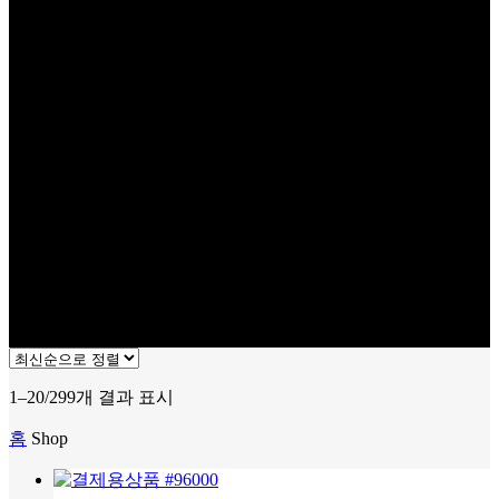
최
1–20/299개 결과 표시
신
홈
Shop
순
으
로