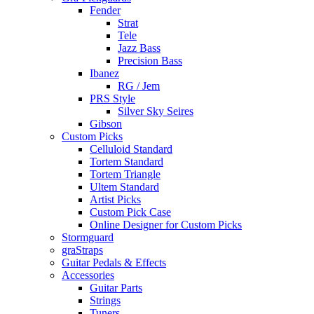
Fender
Strat
Tele
Jazz Bass
Precision Bass
Ibanez
RG / Jem
PRS Style
Silver Sky Seires
Gibson
Custom Picks
Celluloid Standard
Tortem Standard
Tortem Triangle
Ultem Standard
Artist Picks
Custom Pick Case
Online Designer for Custom Picks
Stormguard
graStraps
Guitar Pedals & Effects
Accessories
Guitar Parts
Strings
Tuners