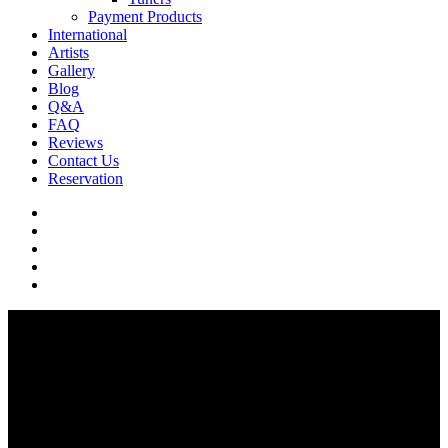
Payment Products
International
Artists
Gallery
Blog
Q&A
FAQ
Reviews
Contact Us
Reservation
facebook
pinterest
youtube
instagram
soundcloud
Shop