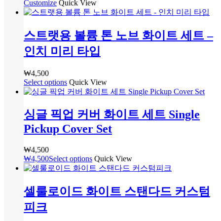
Customize
여
Quick View
션
격
상
니
품
러
을
범
품
다
페
상
선
위:
에
이
스트랫용 볼륨 톤 노브 화이트 세트 –
품
택
₩48,000~₩156,000
있
지
옵
할
습
인치 미리 타입
에
션
수
니
서
이
있
다.
옵
₩
4,500
이
습
상
Select options
여
Quick View
션
상
니
품
러
을
품
다
페
상
선
에
이
싱글 픽업 커버 화이트 세트 Single
품
택
있
지
옵
할
Pickup Cover Set
습
에
션
수
니
서
이
있
다.
₩
4,500
옵
이
습
상
₩
4,500
Select options
Quick View
션
상
니
품
을
품
다
페
선
에
이
셀룰로이드 화이트 스탠다드 커스텀
택
있
지
할
피크
습
에
수
니
서