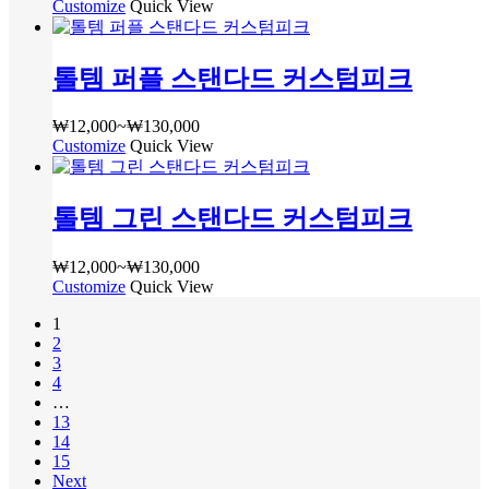
이
Customize
여
Quick View
에
격
다.
이
러
서
범
상
상
상
옵
위:
품
품
톨템 퍼플 스탠다드 커스텀피크
품
션
₩12,000~₩130,000
페
에
옵
을
이
있
션
선
지
₩
12,000
~
₩
130,000
가
습
이
택
Customize
여
Quick View
에
격
니
이
할
러
서
범
다.
상
수
상
옵
위:
상
품
있
톨템 그린 스탠다드 커스텀피크
품
션
₩12,000~₩130,000
품
에
습
옵
을
페
있
니
션
선
₩
12,000
~
₩
130,000
가
이
습
다
이
택
Customize
여
Quick View
격
지
니
이
할
러
범
에
1
다.
상
수
상
위:
2
서
상
품
있
품
₩12,000~₩130,000
3
옵
품
에
습
옵
4
션
페
있
니
션
…
을
이
습
13
다
이
선
지
14
니
이
택
15
에
다.
상
Next
할
서