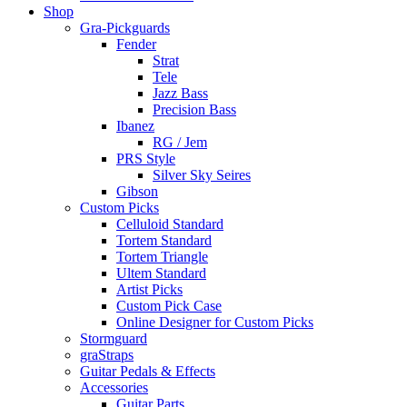
Shop
Gra-Pickguards
Fender
Strat
Tele
Jazz Bass
Precision Bass
Ibanez
RG / Jem
PRS Style
Silver Sky Seires
Gibson
Custom Picks
Celluloid Standard
Tortem Standard
Tortem Triangle
Ultem Standard
Artist Picks
Custom Pick Case
Online Designer for Custom Picks
Stormguard
graStraps
Guitar Pedals & Effects
Accessories
Guitar Parts