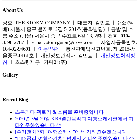
상
품
수
옵
품
에
About Us
있
션
페
있
습
을
이
습
상호. THE STORM COMPANY ㅣ 대표자. 김민교 ㅣ주소.(택
니
선
지
니
배) 서울시 중구 을지로12길 5, 201호(동화빌딩) ㅣ공방 및 쇼
다
택
에
다.
룸 주소.(방문) 서울시 중구 수표로 6길 13, 2층ㅣ 전화. 010-
할
서
상
3398-2787 ㅣ e-mail. stormguitar@naver.com ㅣ 사업자등록번호.
수
옵
품
104-02-94691 ㅣ
이용약관
ㅣ 통신판매업신고번호. 제 2015-서
있
션
페
울중구-0161호ㅣ 개인정보관리자. 김민교 ㅣ
개인정보처리방
습
을
이
침
ㅣ 호스팅제공 : 카페24(주)
니
선
지
다
택
에
Gallery
할
서
수
옵
있
션
습
Recent Blog
을
니
선
다
스톰기타 팩토리 & 쇼룸을 준비중입니다
택
2020년 3월 29일 KBS열린음악회 여행스케치편에서 기
할
타연주하였습니다 ^^
수
[슈가맨3] 7회 “여행스케치”에서 기타연주했습니다
있
“EBS공감-여행스케치” 편에서 기타연주하였습니다 ^^
습