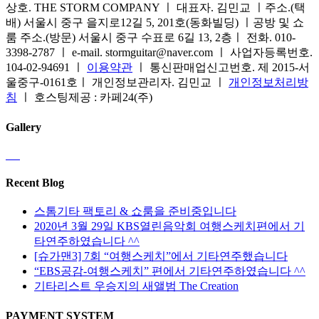
상호. THE STORM COMPANY ㅣ 대표자. 김민교 ㅣ주소.(택
배) 서울시 중구 을지로12길 5, 201호(동화빌딩) ㅣ공방 및 쇼
룸 주소.(방문) 서울시 중구 수표로 6길 13, 2층ㅣ 전화. 010-
3398-2787 ㅣ e-mail. stormguitar@naver.com ㅣ 사업자등록번호.
104-02-94691 ㅣ
이용약관
ㅣ 통신판매업신고번호. 제 2015-서
울중구-0161호ㅣ 개인정보관리자. 김민교 ㅣ
개인정보처리방
침
ㅣ 호스팅제공 : 카페24(주)
Gallery
Recent Blog
스톰기타 팩토리 & 쇼룸을 준비중입니다
2020년 3월 29일 KBS열린음악회 여행스케치편에서 기
타연주하였습니다 ^^
[슈가맨3] 7회 “여행스케치”에서 기타연주했습니다
“EBS공감-여행스케치” 편에서 기타연주하였습니다 ^^
기타리스트 우승지의 새앨범 The Creation
PAYMENT SYSTEM