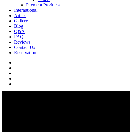
Payment Products
International
Artists
Gallery
Blog
Q&A
FAQ
Reviews
Contact Us
Reservation
facebook
pinterest
youtube
instagram
soundcloud
Q & A