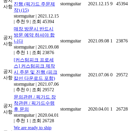
공지
stormguitar
2021.12.15
9
45394
진행 (픽가드 주문제
사항
작)
(15)
stormguitar
|
2021.12.15
|
추천 9
|
조회 45394
매장 방문시 반드시
방문 예약 하셔야 합
공지
stormguitar
2021.09.08
1
23876
니다
사항
stormguitar
|
2021.09.08
|
추천 1
|
조회 23876
[커스텀피크 프로세
스] 커스텀피크 제작
공지
시 주문 및 진행 (피크
stormguitar
2021.07.06
0
29572
사항
칼선 다운로드 포함)
stormguitar
|
2021.07.06
|
추천 0
|
조회 29572
문의관련 / 픽가드 장
착관련 / 픽가드수령
공지
stormguitar
2020.04.01
1
26728
후 문의
사항
stormguitar
|
2020.04.01
|
추천 1
|
조회 26728
We are ready to ship