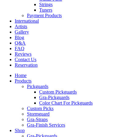
Strings
Tuners
Payment Products
International
Artists
Gallery
Blog
Q&A
FAQ
Reviews
Contact Us
Reservation
Home
Products
Pickguards
Custom Pickguards
Gra-Pickguards
Color Chart For Pickguards
Custom Picks
Stormguard
Gra-Straps
Gra-Finish Services
Shop
Gra-Pickguards