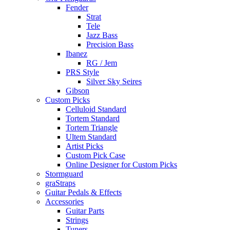
Fender
Strat
Tele
Jazz Bass
Precision Bass
Ibanez
RG / Jem
PRS Style
Silver Sky Seires
Gibson
Custom Picks
Celluloid Standard
Tortem Standard
Tortem Triangle
Ultem Standard
Artist Picks
Custom Pick Case
Online Designer for Custom Picks
Stormguard
graStraps
Guitar Pedals & Effects
Accessories
Guitar Parts
Strings
Tuners