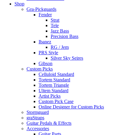
Shop
Gra-Pickguards
Fender
Strat
Tele
Jazz Bass
Precision Bass
Ibanez
RG / Jem
PRS Style
Silver Sky Seires
Gibson
Custom Picks
Celluloid Standard
Tortem Standard
Tortem Triangle
Ultem Standard
Artist Picks
Custom Pick Case
Online Designer for Custom Picks
Stormguard
graStraps
Guitar Pedals & Effects
Accessories
Guitar Parts