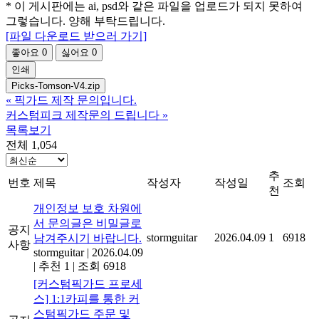
* 이 게시판에는 ai, psd와 같은 파일을 업로드가 되지 못하여
그렇습니다. 양해 부탁드립니다.
[파일 다운로드 받으러 가기]
좋아요
0
싫어요
0
인쇄
Picks-Tomson-V4.zip
«
픽가드 제작 문의입니다.
커스텀피크 제작문의 드립니다
»
목록보기
전체 1,054
추
번호
제목
작성자
작성일
조회
천
개인정보 보호 차원에
서 문의글은 비밀글로
공지
stormguitar
2026.04.09
1
6918
남겨주시기 바랍니다.
사항
stormguitar
|
2026.04.09
|
추천 1
|
조회 6918
[커스텀픽가드 프로세
스] 1:1카피를 통한 커
스텀픽가드 주문 및