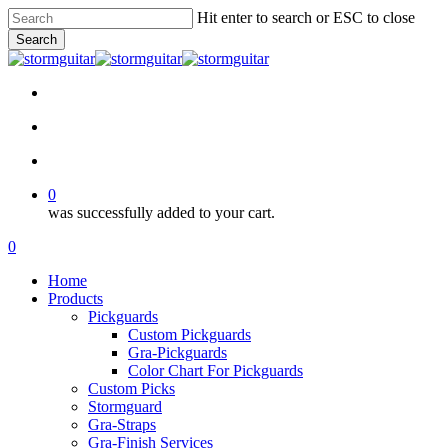
Skip
Hit enter to search or ESC to close
to
Search
main
Close
content
Search
facebook
pinterest
youtube
instagram
soundcloud
search
account
0
was successfully added to your cart.
Menu
search
account
0
Menu
Home
Products
Pickguards
Custom Pickguards
Gra-Pickguards
Color Chart For Pickguards
Custom Picks
Stormguard
Gra-Straps
Gra-Finish Services