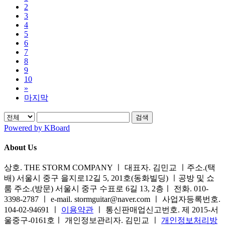
2
3
4
5
6
7
8
9
10
»
마지막
검색
Powered by KBoard
About Us
상호. THE STORM COMPANY ㅣ 대표자. 김민교 ㅣ주소.(택
배) 서울시 중구 을지로12길 5, 201호(동화빌딩) ㅣ공방 및 쇼
룸 주소.(방문) 서울시 중구 수표로 6길 13, 2층ㅣ 전화. 010-
3398-2787 ㅣ e-mail. stormguitar@naver.com ㅣ 사업자등록번호.
104-02-94691 ㅣ
이용약관
ㅣ 통신판매업신고번호. 제 2015-서
울중구-0161호ㅣ 개인정보관리자. 김민교 ㅣ
개인정보처리방