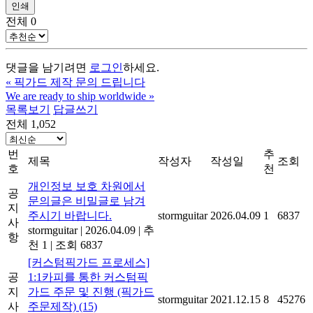
인쇄
전체
0
댓글을 남기려면
로그인
하세요.
«
픽가드 제작 문의 드립니다
We are ready to ship worldwide
»
목록보기
답글쓰기
전체 1,052
번
추
제목
작성자
작성일
조회
호
천
개인정보 보호 차원에서
공
문의글은 비밀글로 남겨
지
주시기 바랍니다.
stormguitar
2026.04.09
1
6837
사
stormguitar
|
2026.04.09
|
추
항
천 1
|
조회 6837
[커스텀픽가드 프로세스]
공
1:1카피를 통한 커스텀픽
지
가드 주문 및 진행 (픽가드
stormguitar
2021.12.15
8
45276
사
주문제작)
(15)