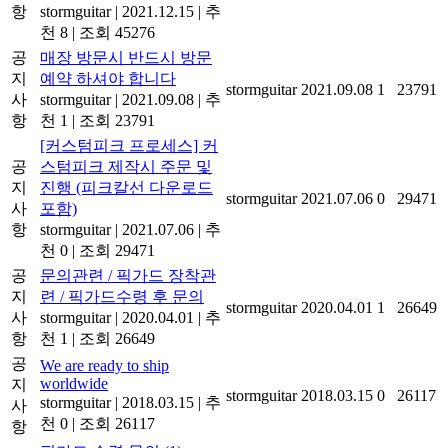
항
stormguitar
|
2021.12.15
|
추
천 8
|
조회 45276
공
매장 방문시 반드시 방문
지
예약 하셔야 합니다
stormguitar
2021.09.08
1
23791
사
stormguitar
|
2021.09.08
|
추
항
천 1
|
조회 23791
[커스텀피크 프로세스] 커
공
스텀피크 제작시 주문 및
지
진행 (피크칼선 다운로드
stormguitar
2021.07.06
0
29471
사
포함)
항
stormguitar
|
2021.07.06
|
추
천 0
|
조회 29471
공
문의관련 / 픽가드 장착관
지
련 / 픽가드수령 후 문의
stormguitar
2020.04.01
1
26649
사
stormguitar
|
2020.04.01
|
추
항
천 1
|
조회 26649
공
We are ready to ship
worldwide
지
stormguitar
2018.03.15
0
26117
stormguitar
|
2018.03.15
|
추
사
천 0
|
조회 26117
항