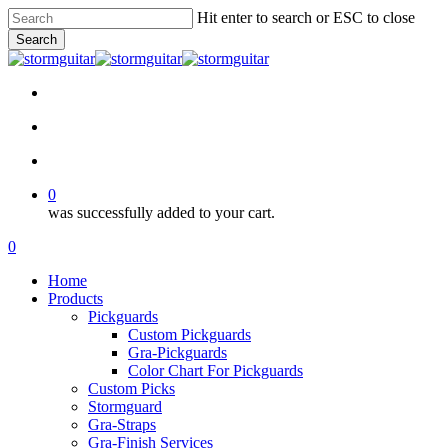
Skip
Hit enter to search or ESC to close
to
Search
main
Close
content
Search
facebook
pinterest
youtube
instagram
soundcloud
search
account
0
was successfully added to your cart.
Menu
search
account
0
Menu
Home
Products
Pickguards
Custom Pickguards
Gra-Pickguards
Color Chart For Pickguards
Custom Picks
Stormguard
Gra-Straps
Gra-Finish Services