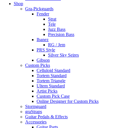
Shop
Gra-Pickguards
Fender
Strat
Tele
Jazz Bass
Precision Bass
Ibanez
RG / Jem
PRS Style
Silver Sky Seires
Gibson
Custom Picks
Celluloid Standard
Tortem Standard
Tortem Triangle
Ultem Standard
Artist Picks
Custom Pick Case
Online Designer for Custom Picks
Stormguard
graStraps
Guitar Pedals & Effects
Accessories
Guitar Parts