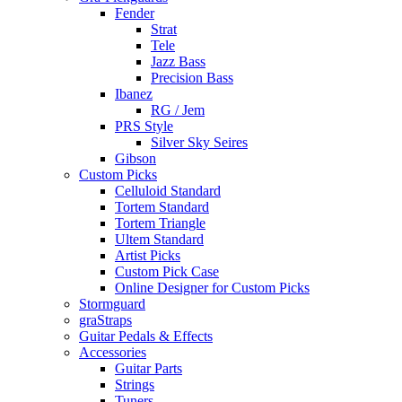
Fender
Strat
Tele
Jazz Bass
Precision Bass
Ibanez
RG / Jem
PRS Style
Silver Sky Seires
Gibson
Custom Picks
Celluloid Standard
Tortem Standard
Tortem Triangle
Ultem Standard
Artist Picks
Custom Pick Case
Online Designer for Custom Picks
Stormguard
graStraps
Guitar Pedals & Effects
Accessories
Guitar Parts
Strings
Tuners