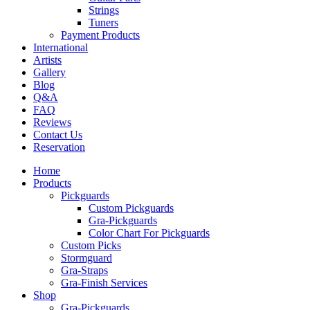
Strings
Tuners
Payment Products
International
Artists
Gallery
Blog
Q&A
FAQ
Reviews
Contact Us
Reservation
Home
Products
Pickguards
Custom Pickguards
Gra-Pickguards
Color Chart For Pickguards
Custom Picks
Stormguard
Gra-Straps
Gra-Finish Services
Shop
Gra-Pickguards