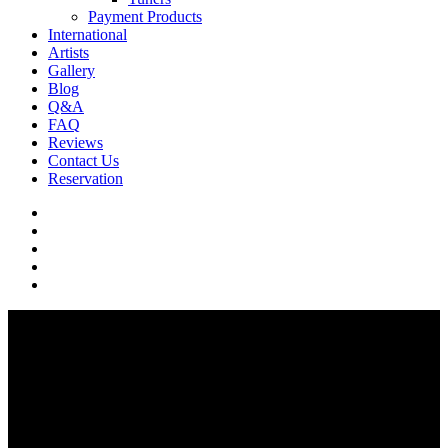
Payment Products
International
Artists
Gallery
Blog
Q&A
FAQ
Reviews
Contact Us
Reservation
facebook
pinterest
youtube
instagram
soundcloud
Q & A