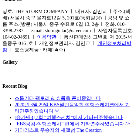
옵
품
수
페
션
에
있
상호. THE STORM COMPANY ㅣ 대표자. 김민교 ㅣ주소.(택
이
을
있
습
배) 서울시 중구 을지로12길 5, 201호(동화빌딩) ㅣ공방 및 쇼
지
선
습
니
룸 주소.(방문) 서울시 중구 수표로 6길 13, 2층ㅣ 전화. 010-
에
택
니
다
3398-2787 ㅣ e-mail. stormguitar@naver.com ㅣ 사업자등록번호.
서
할
다.
104-02-94691 ㅣ
이용약관
ㅣ 통신판매업신고번호. 제 2015-서
옵
수
상
울중구-0161호ㅣ 개인정보관리자. 김민교 ㅣ
개인정보처리방
션
있
품
침
ㅣ 호스팅제공 : 카페24(주)
을
습
페
선
니
이
Gallery
택
다
지
할
에
수
서
있
옵
Recent Blog
습
션
니
을
스톰기타 팩토리 & 쇼룸을 준비중입니다
다
선
2020년 3월 29일 KBS열린음악회 여행스케치편에서 기
택
타연주하였습니다 ^^
할
[슈가맨3] 7회 “여행스케치”에서 기타연주했습니다
수
“EBS공감-여행스케치” 편에서 기타연주하였습니다 ^^
있
기타리스트 우승지의 새앨범 The Creation
습