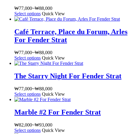
지
습
션
선
니
에
니
이
택
₩
77,000
~
₩
88,000
가
다
서
다.
이
Select options
여
Quick View
할
격
옵
상
상
러
수
범
션
품
품
상
있
위:
Café Terrace, Place du Forum, Arles
을
페
에
품
₩77,000~₩88,000
습
선
이
For Fender Strat
있
옵
니
택
지
습
션
다
할
에
니
이
₩
77,000
~
₩
88,000
가
수
서
다.
이
Select options
여
Quick View
격
있
옵
상
상
러
범
습
션
품
품
상
위:
The Starry Night For Fender Strat
니
을
페
에
품
₩77,000~₩88,000
다
선
이
있
옵
택
₩
77,000
~
₩
88,000
가
지
습
션
Select options
여
Quick View
할
격
에
니
이
러
수
범
서
다.
이
상
있
위:
옵
상
상
Marble #2 For Fender Strat
품
₩77,000~₩88,000
습
션
품
품
옵
니
을
페
에
₩
82,000
~
₩
93,000
가
션
다
선
이
있
Select options
여
Quick View
격
이
택
지
습