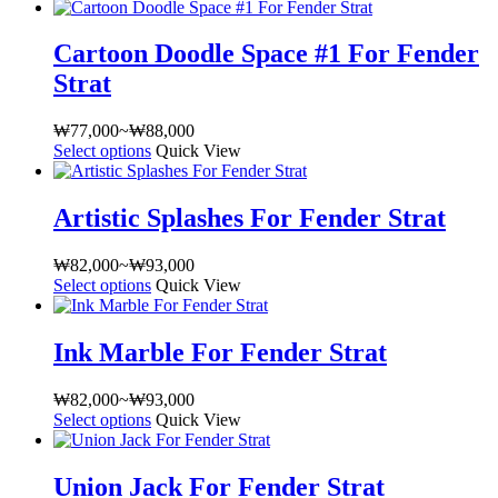
이
을
러
범
습
이
니
지
선
상
위:
니
상
다.
Cartoon Doodle Space #1 For Fender
에
택
품
₩77,000~₩88,000
다
품
상
서
Strat
할
옵
에
품
옵
수
션
있
페
션
있
이
₩
77,000
~
₩
88,000
가
습
이
을
습
이
Select options
여
Quick View
격
니
지
선
니
상
러
범
다.
에
택
다
품
상
위:
상
서
Artistic Splashes For Fender Strat
할
에
품
₩77,000~₩88,000
품
옵
수
있
옵
페
션
있
₩
82,000
~
₩
93,000
가
습
션
이
을
습
Select options
여
Quick View
격
니
이
지
선
니
러
범
다.
이
에
택
다
상
위:
상
상
서
Ink Marble For Fender Strat
할
품
₩82,000~₩93,000
품
품
옵
수
옵
페
에
션
있
₩
82,000
~
₩
93,000
가
션
이
있
을
습
Select options
여
Quick View
격
이
지
습
선
니
러
범
이
에
니
택
다
상
위:
상
서
다.
Union Jack For Fender Strat
할
품
₩82,000~₩93,000
품