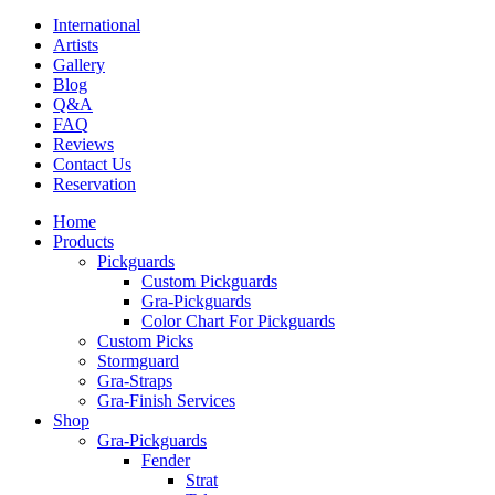
International
Artists
Gallery
Blog
Q&A
FAQ
Reviews
Contact Us
Reservation
Home
Products
Pickguards
Custom Pickguards
Gra-Pickguards
Color Chart For Pickguards
Custom Picks
Stormguard
Gra-Straps
Gra-Finish Services
Shop
Gra-Pickguards
Fender
Strat