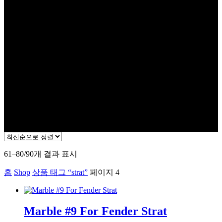
최
61–80/90개 결과 표시
신
홈
Shop
상품 태그 “strat”
페이지 4
순
으
로
정
Marble #9 For Fender Strat
렬