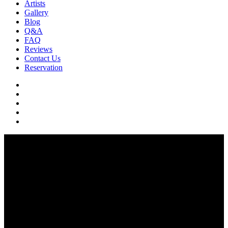
Artists
Gallery
Blog
Q&A
FAQ
Reviews
Contact Us
Reservation
facebook
pinterest
youtube
instagram
soundcloud
strat