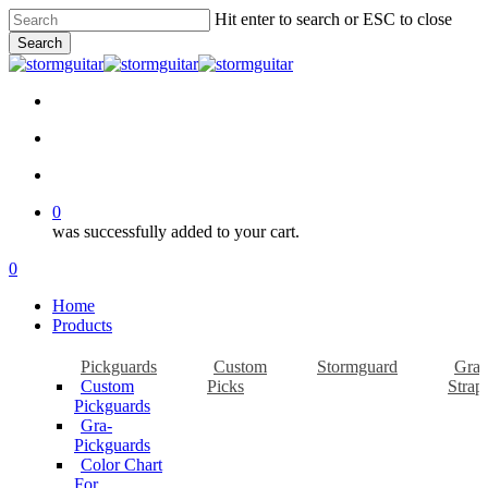
Skip
Hit enter to search or ESC to close
to
Search
main
Close
content
Search
facebook
pinterest
youtube
instagram
soundcloud
search
account
0
was successfully added to your cart.
Menu
search
account
0
Menu
Home
Products
Pickguards
Custom
Stormguard
Gra-
Custom
Picks
Strap
Pickguards
Gra-
Pickguards
Color Chart
For