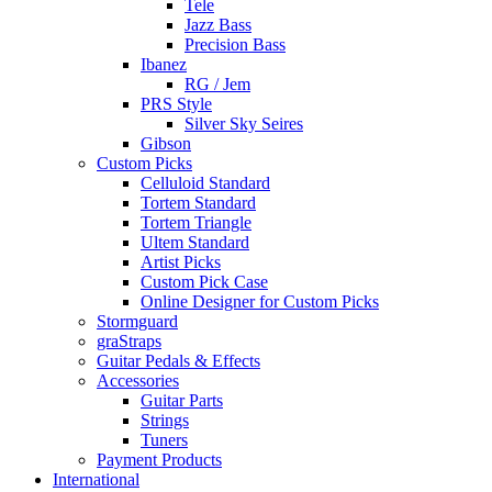
Tele
Jazz Bass
Precision Bass
Ibanez
RG / Jem
PRS Style
Silver Sky Seires
Gibson
Custom Picks
Celluloid Standard
Tortem Standard
Tortem Triangle
Ultem Standard
Artist Picks
Custom Pick Case
Online Designer for Custom Picks
Stormguard
graStraps
Guitar Pedals & Effects
Accessories
Guitar Parts
Strings
Tuners
Payment Products
International