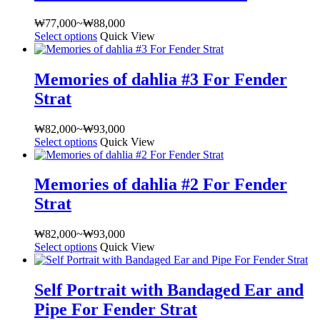
옵
상
수
옵
에
션
품
있
₩
77,000
~
₩
88,000
가
션
있
을
페
습
Select options
여
Quick View
격
이
습
선
이
니
러
범
이
니
택
지
다
상
위:
상
다.
Memories of dahlia #3 For Fender
할
에
품
₩77,000~₩88,000
품
상
수
서
Strat
옵
에
품
있
옵
션
있
페
습
션
이
₩
82,000
~
₩
93,000
가
습
이
니
을
이
Select options
여
Quick View
격
니
지
다
선
상
러
범
다.
에
택
품
상
위:
상
서
Memories of dahlia #2 For Fender
할
에
품
₩82,000~₩93,000
품
옵
수
Strat
있
옵
페
션
있
습
션
이
을
습
니
이
₩
82,000
~
₩
93,000
가
지
선
니
다.
이
Select options
여
Quick View
격
에
택
다
상
상
러
범
서
할
품
품
상
위:
옵
수
Self Portrait with Bandaged Ear and
페
에
품
₩82,000~₩93,000
션
있
이
Pipe For Fender Strat
있
옵
을
습