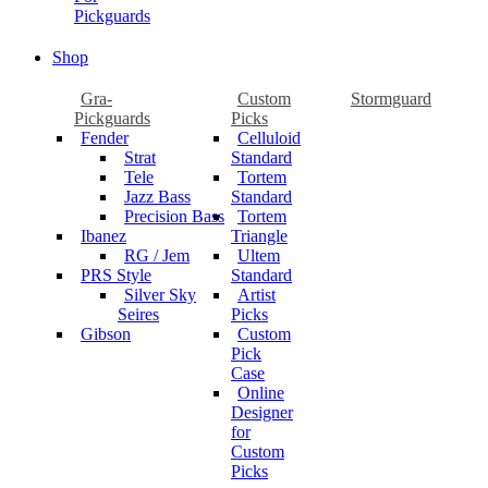
Pickguards
Shop
Gra-
Custom
Stormguard
Pickguards
Picks
Fender
Celluloid
Strat
Standard
Tele
Tortem
Jazz Bass
Standard
Precision Bass
Tortem
Ibanez
Triangle
RG / Jem
Ultem
PRS Style
Standard
Silver Sky
Artist
Seires
Picks
Gibson
Custom
Pick
Case
Online
Designer
for
Custom
Picks