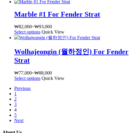
러
범
이
할
에
니
상
위:
상
수
서
다.
Marble #1 For Fender Strat
품
₩82,000~₩93,000
품
있
옵
상
옵
에
습
션
품
₩
82,000
~
₩
93,000
가
션
있
니
을
페
Select options
여
Quick View
격
이
습
다
선
이
러
범
이
니
택
지
상
위:
상
다.
할
에
Wolhajeongin (월하정인) For Fender
품
₩82,000~₩93,000
품
상
수
서
옵
에
Strat
품
있
옵
션
있
페
습
션
이
습
이
₩
77,000
~
₩
88,000
가
니
을
이
니
Select options
여
Quick View
지
격
다
선
상
다.
러
에
범
택
품
Previous
상
상
서
위:
할
1
에
품
품
옵
₩77,000~₩88,000
수
2
있
페
옵
션
3
있
습
이
션
4
을
습
니
지
5
이
선
니
다.
Next
에
이
택
다
상
서
상
할
품
About Us