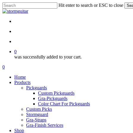
Skip
Hit enter to search or ESC to close
Sea
to
Close
main
Search
content
facebook
pinterest
youtube
instagram
soundcloud
search
account
0
was successfully added to your cart.
Menu
search
account
0
Menu
Home
Products
Pickguards
Custom Pickguards
Gra-Pickguards
Color Chart For Pickguards
Custom Picks
Stormguard
Gra-Straps
Gra-Finish Services
Shop