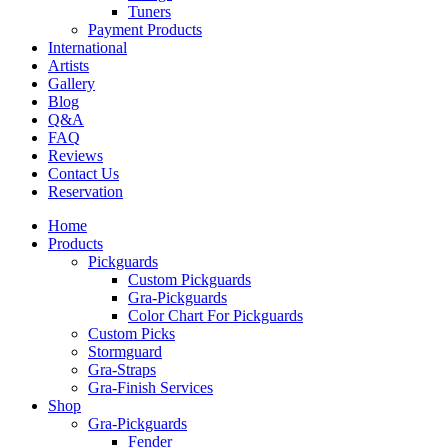
Tuners
Payment Products
International
Artists
Gallery
Blog
Q&A
FAQ
Reviews
Contact Us
Reservation
Home
Products
Pickguards
Custom Pickguards
Gra-Pickguards
Color Chart For Pickguards
Custom Picks
Stormguard
Gra-Straps
Gra-Finish Services
Shop
Gra-Pickguards
Fender