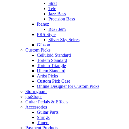
Strat
Tele
Jazz Bass
Precision Bass
Ibanez
RG / Jem
PRS Style
Silver Sky Seires
Gibson
Custom Picks
Celluloid Standard
Tortem Standard
Tortem Triangle
Ultem Standard
Artist Picks
Custom Pick Case
Online Designer for Custom Picks
Stormguard
graStraps
Guitar Pedals & Effects
Accessories
Guitar Parts
Strings
Tuners
Payment Products