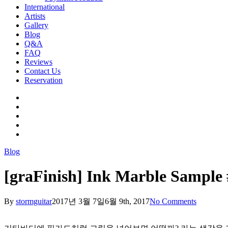
International
Artists
Gallery
Blog
Q&A
FAQ
Reviews
Contact Us
Reservation
facebook
pinterest
youtube
instagram
soundcloud
Blog
[graFinish] Ink Marble Sample 
By
stormguitar
2017년 3월 7일
6월 9th, 2017
No Comments