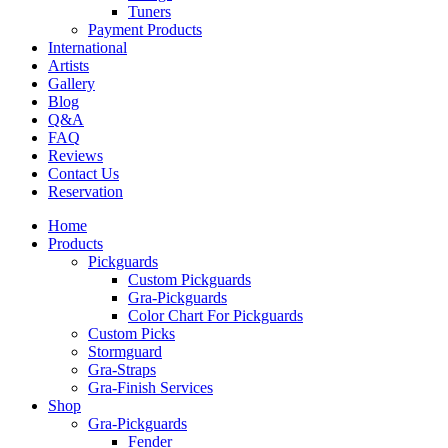
Tuners
Payment Products
International
Artists
Gallery
Blog
Q&A
FAQ
Reviews
Contact Us
Reservation
Home
Products
Pickguards
Custom Pickguards
Gra-Pickguards
Color Chart For Pickguards
Custom Picks
Stormguard
Gra-Straps
Gra-Finish Services
Shop
Gra-Pickguards
Fender