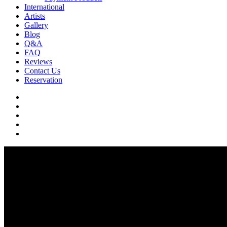
International
Artists
Gallery
Blog
Q&A
FAQ
Reviews
Contact Us
Reservation
facebook
pinterest
youtube
instagram
soundcloud