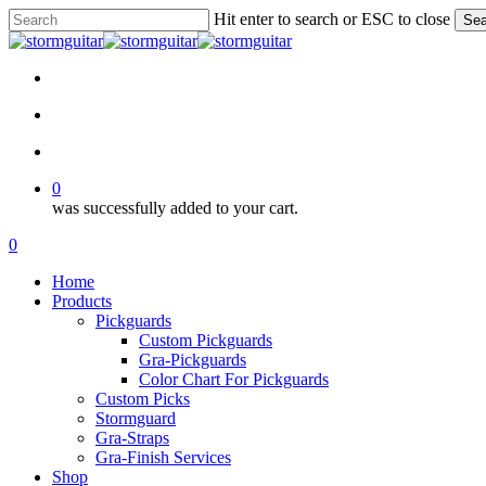
Skip
Hit enter to search or ESC to close
Sea
to
Close
main
Search
content
facebook
pinterest
youtube
instagram
soundcloud
search
account
0
was successfully added to your cart.
Menu
search
account
0
Menu
Home
Products
Pickguards
Custom Pickguards
Gra-Pickguards
Color Chart For Pickguards
Custom Picks
Stormguard
Gra-Straps
Gra-Finish Services
Shop