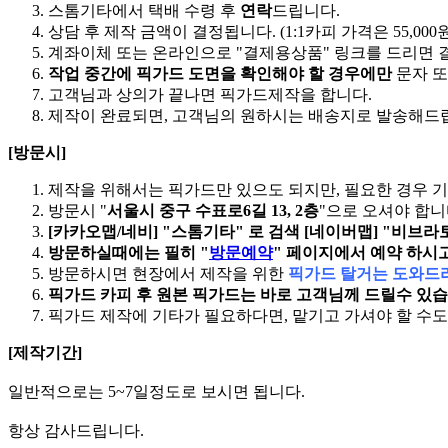
스톰기타에서 택배 수령 후
연락
드립니다.
상담 후 제작 금액이 결정됩니다. (1:1카피 가격은 55,0
계좌이체 또는 온라인으로 "결제용상품" 링크를 드리면 
작업 중간에 픽가드 도면을 확인해야 할 경우에만
문자 또
고객님과 상의가 끝나면 픽가드제작을 합니다.
제작이 완료되면, 고객님의 원하시는 배송지로 발송해드립
[방문시]
제작을 위해서는 픽가드만 있으도 되지만, 필요한 경우 기
방문시 "
서울시 중구 수표로6길 13, 2층
"으로 오셔야 합니
[카카오맵/네비] "스톰기타" 로 검색
[네이버맵] "비브라
방문하실때에는 필히 "
방문예약
" 페이지에서 예약 하시
방문하시면 현장에서 제작을 위한
픽가드 탈거는 도와드리
픽가드 카피 후 원본 픽가드는 바로 고객님께 드릴수 있습
픽가드 제작에 기타가 필요하다면, 맡기고 가셔야 할 수도
[제작기간]
일반적으로는 5~7일정도로 보시면 됩니다.
항상 감사드립니다.