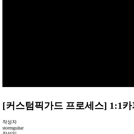
Q & A
[커스텀픽가드 프로세스] 1:1
작성자
stormguitar
작성일