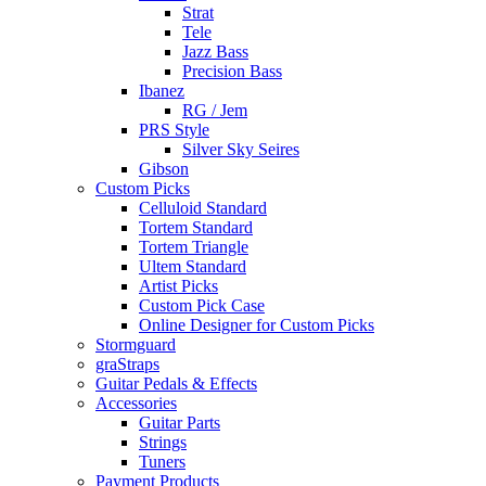
Strat
Tele
Jazz Bass
Precision Bass
Ibanez
RG / Jem
PRS Style
Silver Sky Seires
Gibson
Custom Picks
Celluloid Standard
Tortem Standard
Tortem Triangle
Ultem Standard
Artist Picks
Custom Pick Case
Online Designer for Custom Picks
Stormguard
graStraps
Guitar Pedals & Effects
Accessories
Guitar Parts
Strings
Tuners
Payment Products