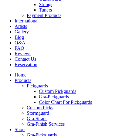
Strings
Tuners
Payment Products
International
Artists
Gallery
Blog
Q&A
FAQ
Reviews
Contact Us
Reservation
Home
Products
Pickguards
Custom Pickguards
Gra-Pickguards
Color Chart For Pickguards
Custom Picks
Stormguard
Gra-Straps
Gra-Finish Services
Shop
Gra-Pickguards