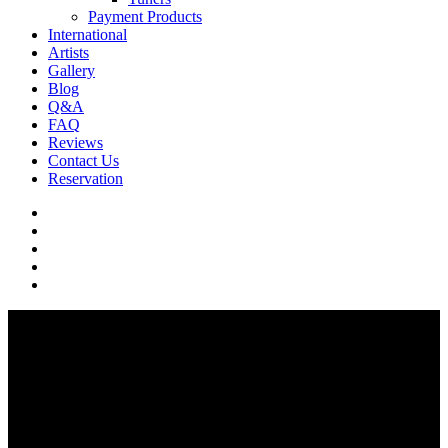
Payment Products
International
Artists
Gallery
Blog
Q&A
FAQ
Reviews
Contact Us
Reservation
facebook
pinterest
youtube
instagram
soundcloud
Q & A