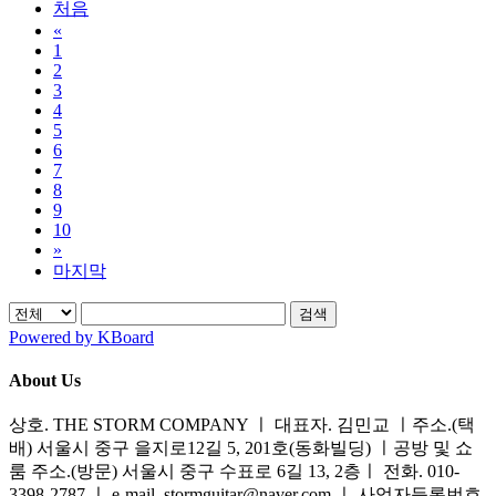
처음
«
1
2
3
4
5
6
7
8
9
10
»
마지막
검색
Powered by KBoard
About Us
상호. THE STORM COMPANY ㅣ 대표자. 김민교 ㅣ주소.(택
배) 서울시 중구 을지로12길 5, 201호(동화빌딩) ㅣ공방 및 쇼
룸 주소.(방문) 서울시 중구 수표로 6길 13, 2층ㅣ 전화. 010-
3398-2787 ㅣ e-mail. stormguitar@naver.com ㅣ 사업자등록번호.