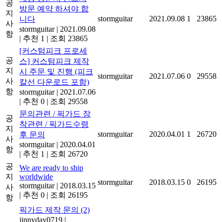
공
방문 예약 하셔야 합
지
stormguitar
2021.09.08
1
23865
니다
사
stormguitar
|
2021.09.08
항
|
추천 1
|
조회 23865
[커스텀피크 프로세
공
스] 커스텀피크 제작
지
시 주문 및 진행 (피크
stormguitar
2021.07.06
0
29558
사
칼선 다운로드 포함)
항
stormguitar
|
2021.07.06
|
추천 0
|
조회 29558
문의관련 / 픽가드 장
공
착관련 / 픽가드수령
지
stormguitar
2020.04.01
1
26720
후 문의
사
stormguitar
|
2020.04.01
항
|
추천 1
|
조회 26720
공
We are ready to ship
지
worldwide
stormguitar
2018.03.15
0
26195
stormguitar
|
2018.03.15
사
|
추천 0
|
조회 26195
항
픽가드 제작 문의
(2)
jinnyday0719
|