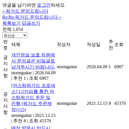
댓글을 남기려면
로그인
하세요.
«
픽가드 문의드립니다
Re:Re:픽가드 문의드립니다
»
목록보기
답글쓰기
전체 1,054
번
추
제목
작성자
작성일
조회
호
천
개인정보 보호 차원에
공
서 문의글은 비밀글로
지
stormguitar
2026.04.09
1
6907
남겨주시기 바랍니다.
사
stormguitar
|
2026.04.09
항
|
추천 1
|
조회 6907
[커스텀픽가드 프로세
스] 1:1카피를 통한 커
공
스텀픽가드 주문 및
지
stormguitar
2021.12.15
8
45370
진행 (픽가드 주문제
사
작)
(15)
항
stormguitar
|
2021.12.15
|
추천 8
|
조회 45370
매장 방문시 반드시