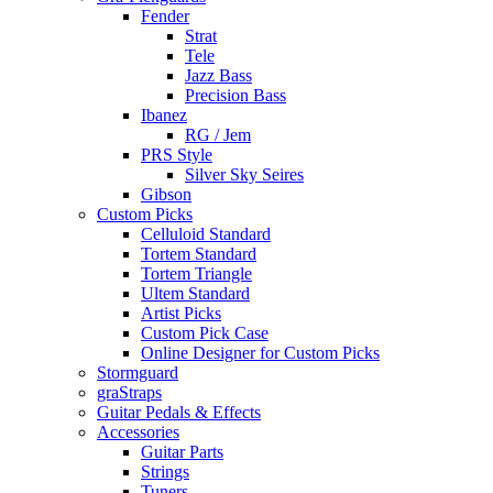
Fender
Strat
Tele
Jazz Bass
Precision Bass
Ibanez
RG / Jem
PRS Style
Silver Sky Seires
Gibson
Custom Picks
Celluloid Standard
Tortem Standard
Tortem Triangle
Ultem Standard
Artist Picks
Custom Pick Case
Online Designer for Custom Picks
Stormguard
graStraps
Guitar Pedals & Effects
Accessories
Guitar Parts
Strings
Tuners