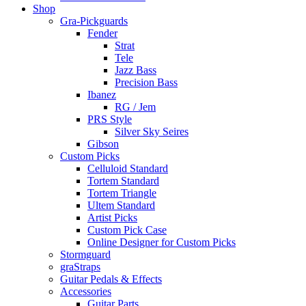
Shop
Gra-Pickguards
Fender
Strat
Tele
Jazz Bass
Precision Bass
Ibanez
RG / Jem
PRS Style
Silver Sky Seires
Gibson
Custom Picks
Celluloid Standard
Tortem Standard
Tortem Triangle
Ultem Standard
Artist Picks
Custom Pick Case
Online Designer for Custom Picks
Stormguard
graStraps
Guitar Pedals & Effects
Accessories
Guitar Parts