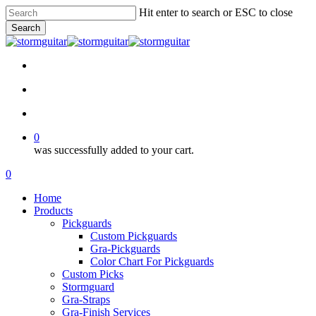
Skip
Hit enter to search or ESC to close
to
Search
main
Close
content
Search
facebook
pinterest
youtube
instagram
soundcloud
search
account
0
was successfully added to your cart.
Menu
search
account
0
Menu
Home
Products
Pickguards
Custom Pickguards
Gra-Pickguards
Color Chart For Pickguards
Custom Picks
Stormguard
Gra-Straps
Gra-Finish Services