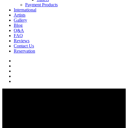
Payment Products
International
Artists
Gallery
Blog
Q&A
FAQ
Reviews
Contact Us
Reservation
facebook
pinterest
youtube
instagram
soundcloud
Q & A