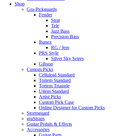
Shop
Gra-Pickguards
Fender
Strat
Tele
Jazz Bass
Precision Bass
Ibanez
RG / Jem
PRS Style
Silver Sky Seires
Gibson
Custom Picks
Celluloid Standard
Tortem Standard
Tortem Triangle
Ultem Standard
Artist Picks
Custom Pick Case
Online Designer for Custom Picks
Stormguard
graStraps
Guitar Pedals & Effects
Accessories
Guitar Parts