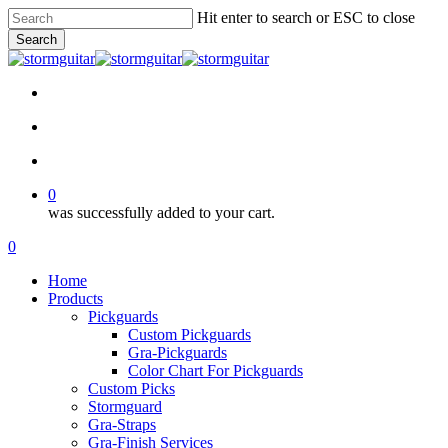
Skip
Hit enter to search or ESC to close
to
Search
main
Close
content
Search
facebook
pinterest
youtube
instagram
soundcloud
search
account
0
was successfully added to your cart.
Menu
search
account
0
Menu
Home
Products
Pickguards
Custom Pickguards
Gra-Pickguards
Color Chart For Pickguards
Custom Picks
Stormguard
Gra-Straps
Gra-Finish Services