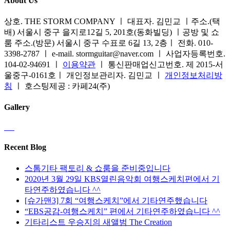
About Us
상호. THE STORM COMPANY ㅣ 대표자. 김민교 ㅣ주소.(택
배) 서울시 중구 을지로12길 5, 201호(동화빌딩) ㅣ공방 및 쇼
룸 주소.(방문) 서울시 중구 수표로 6길 13, 2층ㅣ 전화. 010-
3398-2787 ㅣ e-mail. stormguitar@naver.com ㅣ 사업자등록번호.
104-02-94691 ㅣ
이용약관
ㅣ 통신판매업신고번호. 제 2015-서
울중구-0161호ㅣ 개인정보관리자. 김민교 ㅣ
개인정보처리방
침
ㅣ 호스팅제공 : 카페24(주)
Gallery
Recent Blog
스톰기타 팩토리 & 쇼룸을 준비중입니다
2020년 3월 29일 KBS열린음악회 여행스케치편에서 기
타연주하였습니다 ^^
[슈가맨3] 7회 “여행스케치”에서 기타연주했습니다
“EBS공감-여행스케치” 편에서 기타연주하였습니다 ^^
기타리스트 우승지의 새앨범 The Creation