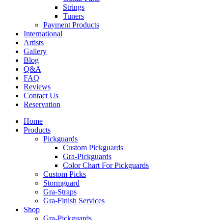
Strings
Tuners
Payment Products
International
Artists
Gallery
Blog
Q&A
FAQ
Reviews
Contact Us
Reservation
Home
Products
Pickguards
Custom Pickguards
Gra-Pickguards
Color Chart For Pickguards
Custom Picks
Stormguard
Gra-Straps
Gra-Finish Services
Shop
Gra-Pickguards