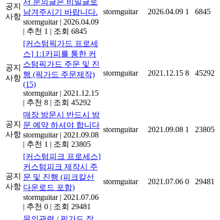
서 문의글은 비밀글로
공지
stormguitar
2026.04.09
1
6845
남겨주시기 바랍니다.
사항
stormguitar
|
2026.04.09
|
추천 1
|
조회 6845
[커스텀픽가드 프로세
스] 1:1카피를 통한 커
스텀픽가드 주문 및 진
공지
stormguitar
2021.12.15
8
45292
행 (픽가드 주문제작)
사항
(15)
stormguitar
|
2021.12.15
|
추천 8
|
조회 45292
매장 방문시 반드시 방
공지
문 예약 하셔야 합니다
stormguitar
2021.09.08
1
23805
사항
stormguitar
|
2021.09.08
|
추천 1
|
조회 23805
[커스텀피크 프로세스]
커스텀피크 제작시 주
공지
문 및 진행 (피크칼선
stormguitar
2021.07.06
0
29481
사항
다운로드 포함)
stormguitar
|
2021.07.06
|
추천 0
|
조회 29481
문의관련 / 픽가드 장