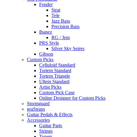
Fender
Strat
Tele
Jazz Bass
Precision Bass
Ibanez
RG / Jem
PRS Style
Silver Sky Seires
Gibson
Custom Picks
Celluloid Standard
Tortem Standard
Tortem Triangle
Ultem Standard
Artist Picks
Custom Pick Case
Online Designer for Custom Picks
Stormguard
graStraps
Guitar Pedals & Effects
Accessories
Guitar Parts
Strings
Tuners